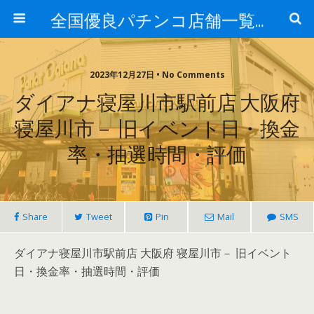
全国優良パチンコ店舗一覧：プロ厳選ガイド
2023年12月27日 • No Comments
ダイアナ寝屋川市駅前店 大阪府
寝屋川市－ 旧イベント日・換金
率・抽選時間・評価
Share
Tweet
Pin
Mail
SMS
ダイアナ寝屋川市駅前店 大阪府 寝屋川市－ 旧イベント
日・換金率・抽選時間・評価