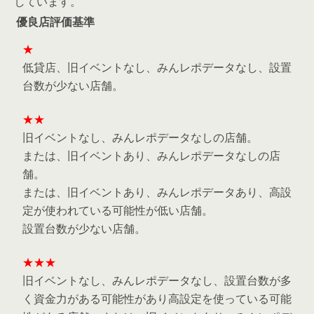
しています。
優良店評価基準
★
低貸店、旧イベントなし、みんレポデータなし、設置
台数が少ない店舗。
★
★
旧イベントなし、みんレポデータなしの
店舗。
または、旧イベントあり、みんレポデータなしの店
舗。
または、旧イベントあり、みんレポデータあり、高設
定が使われている可能性が低い店舗。
設置台数が少ない店舗。
★
★
★
旧イベントなし、みんレポデータなし、設置台数が多
く資金力がある可能性があり高設定を使っている可能