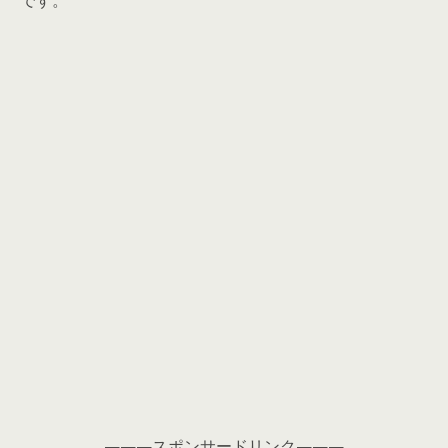
です。
———スポンサードリンク———