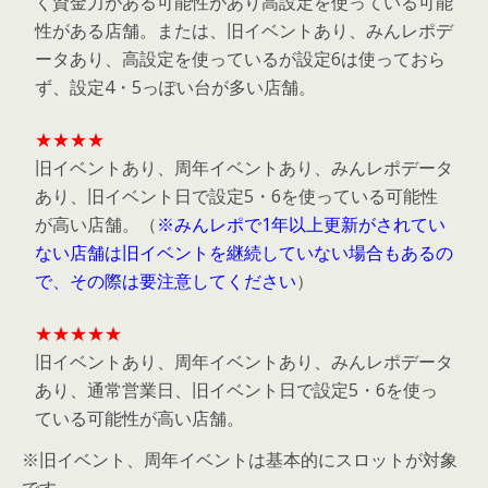
く資金力がある可能性があり高設定を使っている可能
性がある
店舗。
または、旧イベントあり、みんレポデ
ータあり、高設定を使っているが設定6は使っておら
ず、設定4・5っぽい台が多い店舗。
★
★
★
★
旧イベントあり、周年イベントあり、みんレポデータ
あり、旧イベント日で設定5・6を使っている可能性
が高い
店舗。（
※みんレポで1年以上更新がされてい
ない店舗は旧イベントを継続していない場合もあるの
で、その際は要注意してください
）
★
★
★
★
★
旧イベントあり、周年イベントあり、みんレポデータ
あり、通常営業日、旧イベント日で設定5・6を使っ
ている可能性が高い
店舗。
※旧イベント、周年イベントは基本的にスロットが対象