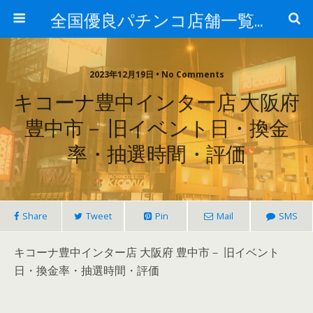
全国優良パチンコ店舗一覧：プロ厳選ガイド
2023年12月19日 • No Comments
キコーナ豊中インター店 大阪府
豊中市－ 旧イベント日・換金
率・抽選時間・評価
Share
Tweet
Pin
Mail
SMS
キコーナ豊中インター店 大阪府 豊中市－ 旧イベント
日・換金率・抽選時間・評価