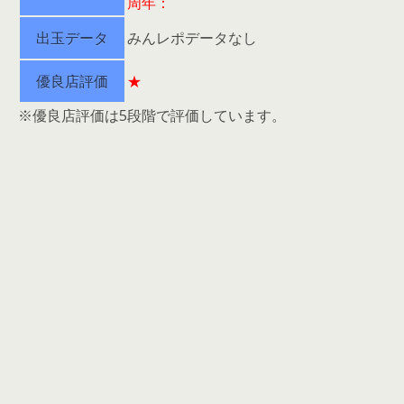
周年：
出玉データ
みんレポデータなし
優良店評価
★
※優良店評価は5段階で評価しています。