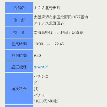
店舗名
１２３北野田店
大阪府堺市東区北野田1077番地
住 所
アミナス北野田2F
交 通
南海高野線「北野田」駅直結
営業時間
10:00 ～ 22:45
抽選時間
9:50
設置機種
p-world
パチンコ
[4]
遊技料金
[1]
パチスロ
[1000円/46枚]