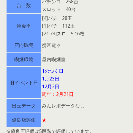
パチンコ 258台
台 数
スロット 40台
[4]パチ 28玉
換金率
[1]パチ 112玉
[21.73]スロ 5.16枚
店内環境
携帯電器
喫煙環境
屋内喫煙室
1のつく日
1月23日
旧イベント日
12月3日
周年：2月21日
出玉データ
みんレポデータなし
優良店評価
★
※優良店評価は5段階で評価しています。