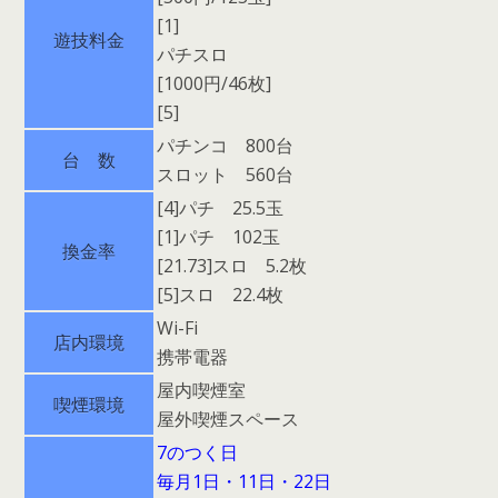
[1]
遊技料金
パチスロ
[1000円/46枚]
[5]
パチンコ 800台
台 数
スロット 560台
[4]パチ 25.5玉
[1]パチ 102玉
換金率
[21.73]スロ 5.2枚
[5]スロ 22.4枚
Wi-Fi
店内環境
携帯電器
屋内喫煙室
喫煙環境
屋外喫煙スペース
7のつく日
毎月1日・11日・22日