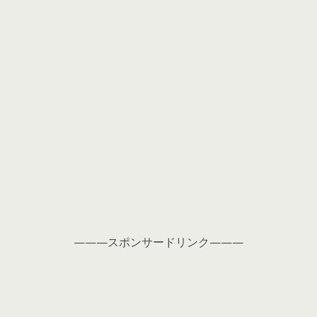
———スポンサードリンク———