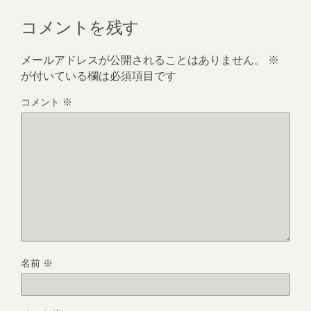
コメントを残す
メールアドレスが公開されることはありません。
※
が付いている欄は必須項目です
コメント
※
名前
※