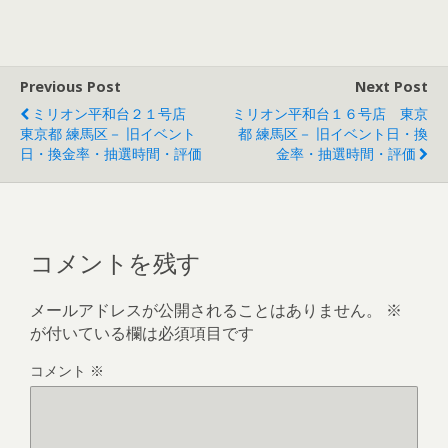
Previous Post
Next Post
ミリオン平和台２１号店
ミリオン平和台１６号店 東京
東京都 練馬区－ 旧イベント
都 練馬区－ 旧イベント日・換
日・換金率・抽選時間・評価
金率・抽選時間・評価
コメントを残す
メールアドレスが公開されることはありません。
※
が付いている欄は必須項目です
コメント
※