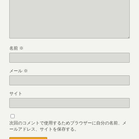
名前
※
メール
※
サイト
次回のコメントで使用するためブラウザーに自分の名前、メ
ールアドレス、サイトを保存する。