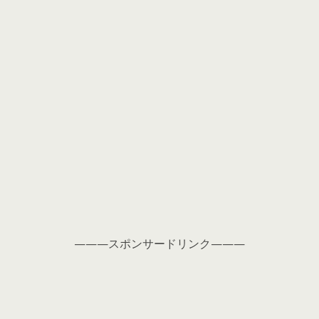
———スポンサードリンク———