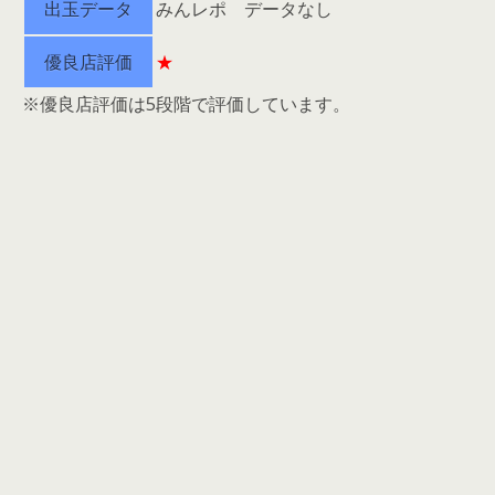
出玉データ
みんレポ データなし
優良店評価
★
※優良店評価は5段階で評価しています。