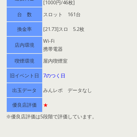
[1000円/46枚]
台 数
スロット 161台
換金率
[21.73]スロ 5.2枚
Wi-Fi
店内環境
携帯電器
喫煙環境
屋内喫煙室
旧イベント日
7のつく日
出玉データ
みんレポ データなし
優良店評価
★
※優良店評価は5段階で評価しています。