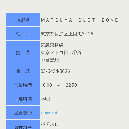
店舗名
ＭＡＴＳＵＹＡ ＳＬＯＴ ＺＯＮＥ
住 所
東京都目黒区上目黒3-7-6
東急東横線
交 通
東京メトロ日比谷線
中目黒駅
電 話
03-6424-8626
営業時間
10:00 ～ 22:50
抽選時間
不明
設置機種
p-world
パチスロ
遊技料金