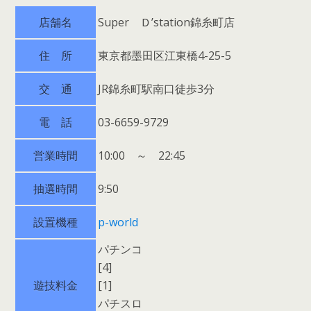
店舗名
Super Ｄ’station錦糸町店
住 所
東京都墨田区江東橋4-25-5
交 通
JR錦糸町駅南口徒歩3分
電 話
03-6659-9729
営業時間
10:00 ～ 22:45
抽選時間
9:50
設置機種
p-world
パチンコ
[4]
遊技料金
[1]
パチスロ