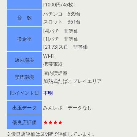
[1000円/46枚]
パチンコ 639台
台 数
スロット 361台
[4]パチ 非等価
換金率
[1]パチ 非等価
[21.73]スロ 非等価
Wi-Fi
店内環境
携帯電器
屋内喫煙室
喫煙環境
加熱式たばこプレイエリア
旧イベント日
不明
出玉データ
みんレポ データなし
優良店評価
★★★★
※優良店評価は5段階で評価しています。