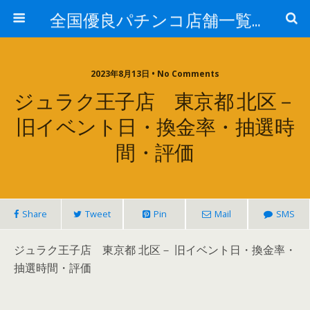
全国優良パチンコ店舗一覧：プロ厳選ガイド
2023年8月13日 • No Comments
ジュラク王子店 東京都 北区－
旧イベント日・換金率・抽選時
間・評価
Share
Tweet
Pin
Mail
SMS
ジュラク王子店 東京都 北区－ 旧イベント日・換金率・
抽選時間・評価