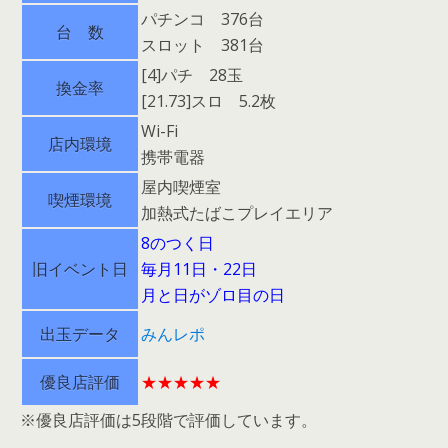
パチンコ 376台
台 数
スロット 381台
[4]パチ 28玉
換金率
[21.73]スロ 5.2枚
Wi-Fi
店内環境
携帯電器
屋内喫煙室
喫煙環境
加熱式たばこプレイエリア
8のつく日
旧イベント日
毎月11日・22日
月と日がゾロ目の日
出玉データ
みんレポ
優良店評価
★
★
★
★
★
※優良店評価は5段階で評価しています。