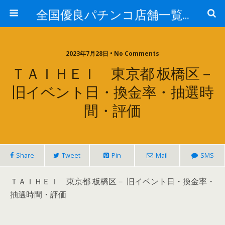
全国優良パチンコ店舗一覧：プロ厳選ガイド
2023年7月28日 • No Comments
ＴＡＩＨＥＩ 東京都 板橋区－
旧イベント日・換金率・抽選時
間・評価
Share
Tweet
Pin
Mail
SMS
ＴＡＩＨＥＩ 東京都 板橋区－ 旧イベント日・換金率・
抽選時間・評価