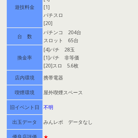
遊技料金
[1]
パチスロ
[20]
パチンコ 204台
台 数
スロット 65台
[4]パチ 28玉
換金率
[1]パチ 非等価
[20]スロ 5.6枚
店内環境
携帯電器
喫煙環境
屋外喫煙スペース
旧イベント日
不明
出玉データ
みんレポ データなし
優良店評価
★