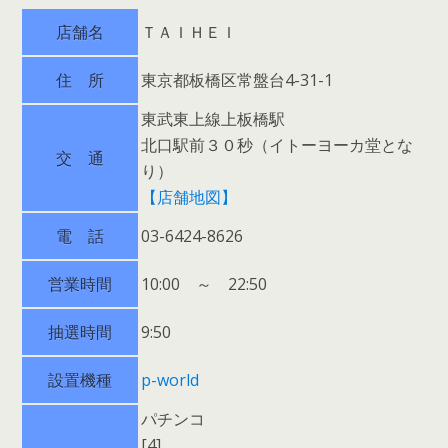
店舗名
ＴＡＩＨＥＩ
住 所
東京都板橋区常盤台4-31-1
東武東上線上板橋駅
北口駅前３０秒（イトーヨーカ堂とな
交 通
り）
【店舗地図】
電 話
03-6424-8626
営業時間
10:00 ～ 22:50
抽選時間
9:50
設置機種
p-world
パチンコ
[4]