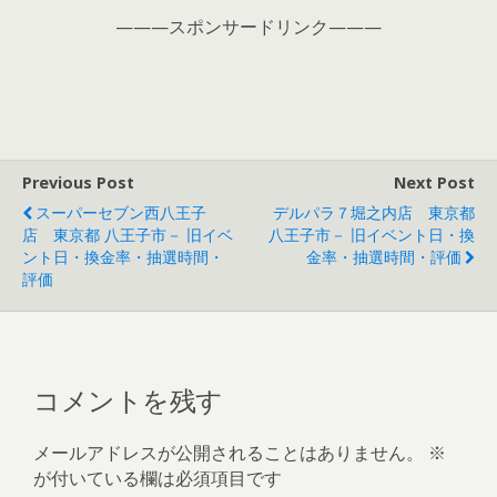
———スポンサードリンク———
Previous Post
Next Post
スーパーセブン西八王子
デルパラ７堀之内店 東京都
店 東京都 八王子市－ 旧イベ
八王子市－ 旧イベント日・換
ント日・換金率・抽選時間・
金率・抽選時間・評価
評価
コメントを残す
メールアドレスが公開されることはありません。
※
が付いている欄は必須項目です