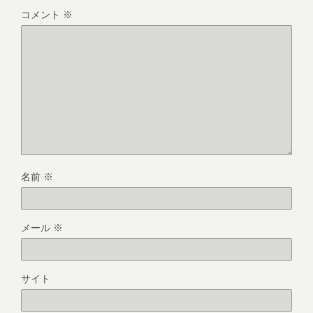
コメント
※
名前
※
メール
※
サイト