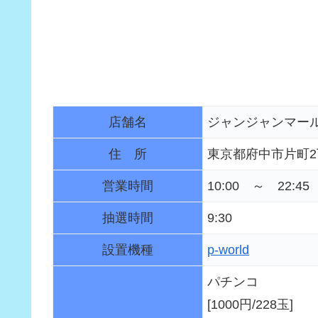
店舗名
ジャンジャンマー
住 所
東京都府中市片町2丁
営業時間
10:00 ～ 22:45
抽選時間
9:30
設置機種
p-world
パチンコ
[1000円/228玉]