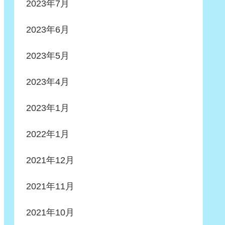
2023年7月
2023年6月
2023年5月
2023年4月
2023年1月
2022年1月
2021年12月
2021年11月
2021年10月