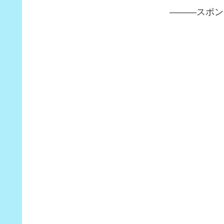
———スポン