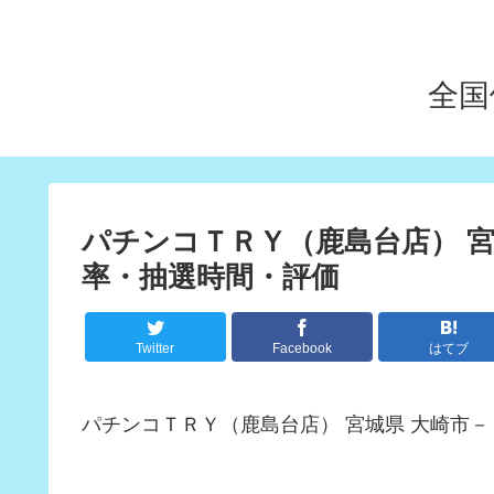
全国
パチンコＴＲＹ（鹿島台店） 宮
率・抽選時間・評価
Twitter
Facebook
はてブ
パチンコＴＲＹ（鹿島台店） 宮城県 大崎市