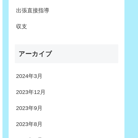
出張直接指導
収支
アーカイブ
2024年3月
2023年12月
2023年9月
2023年8月