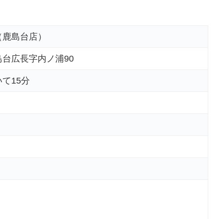
（鹿島台店）
台広長字内ノ浦90
て15分