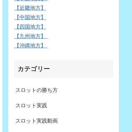
【近畿地方】
【中国地方】
【四国地方】
【九州地方】
【沖縄地方】
カテゴリー
スロットの勝ち方
スロット実践
スロット実践動画