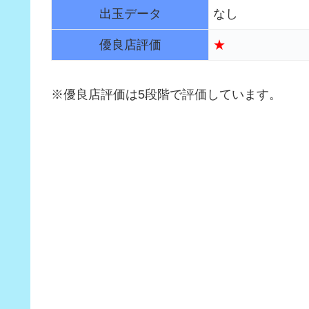
出玉データ
なし
優良店評価
★
※優良店評価は5段階で評価しています。