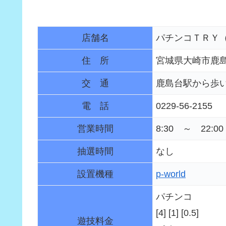
店舗名
パチンコＴＲＹ
住 所
宮城県大崎市鹿島
交 通
鹿島台駅から歩い
電 話
0229-56-2155
営業時間
8:30 ～ 22:00
抽選時間
なし
設置機種
p-world
パチンコ
[4] [1] [0.5]
遊技料金