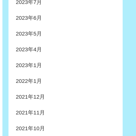
2023年7月
2023年6月
2023年5月
2023年4月
2023年1月
2022年1月
2021年12月
2021年11月
2021年10月