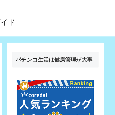
ガイド
パチンコ生活は健康管理が大事