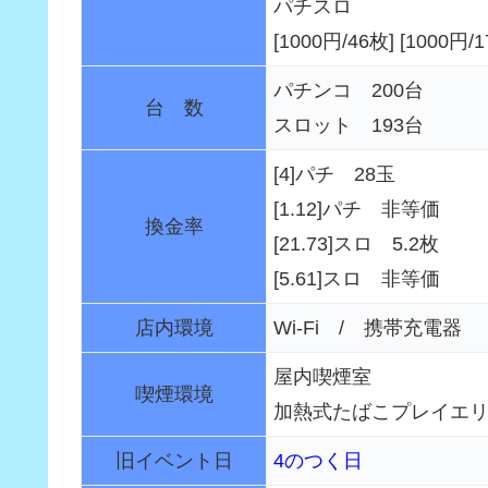
パチスロ
[1000円/46枚] [1000円/
パチンコ 200台
台 数
スロット 193台
[4]パチ 28玉
[1.12]パチ 非等価
換金率
[21.73]スロ 5.2枚
[5.61]スロ 非等価
店内環境
Wi-Fi / 携帯充電器
屋内喫煙室
喫煙環境
加熱式たばこプレイエ
旧イベント日
4のつく日