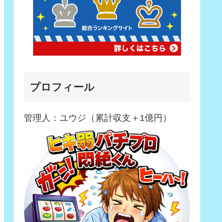
プロフィール
管理人：ユウジ（累計収支＋1億円）