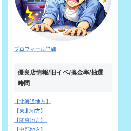
プロフィール詳細
優良店情報/旧イベ/換金率/抽選
時間
【北海道地方】
【東北地方】
【関東地方】
【中部地方】