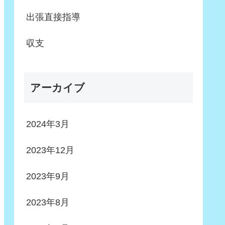
出張直接指導
収支
アーカイブ
2024年3月
2023年12月
2023年9月
2023年8月