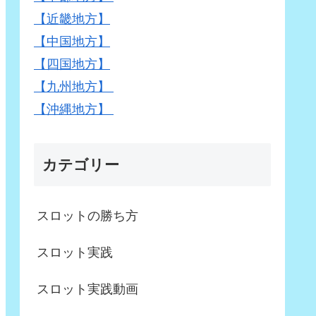
【近畿地方】
【中国地方】
【四国地方】
【九州地方】
【沖縄地方】
カテゴリー
スロットの勝ち方
スロット実践
スロット実践動画