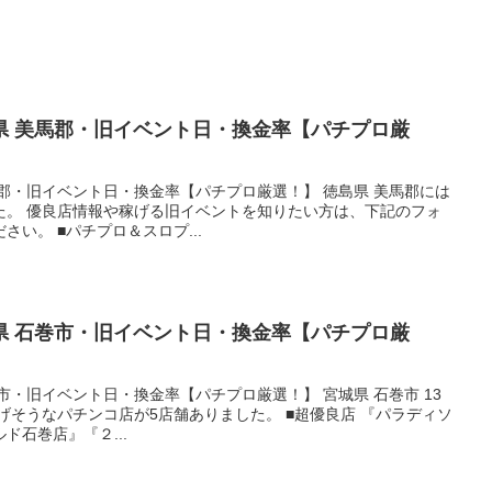
県 美馬郡・旧イベント日・換金率【パチプロ厳
イベント日・換金率【パチプロ厳選！】 徳島県 美馬郡には
下記のフォ
ームからメルマガ登録してください。 ■パチプロ＆スロプ...
県 石巻市・旧イベント日・換金率【パチプロ厳
ベント日・換金率【パチプロ厳選！】 宮城県 石巻市 13
ド石巻店』『２...