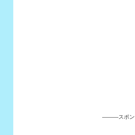
———スポン