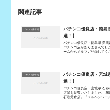
関連記事
パチンコ優良店・徳島
パチンコ店情報
選！】
パチンコ優良店・徳島県 美馬郡・旧
パチンコ店がありませんでした。 優良店情報や稼げる旧イベントを知りたい方は、
パチンコ優良店・宮城
パチンコ店情報
選！】
パチンコ優良店・宮城県 石巻市・旧イ
店舗を調査いたしました。 稼げそうなパチンコ店が5店舗ありました。 ■超優良店 『パラディソ
石巻元倉店』『メルヘンワール