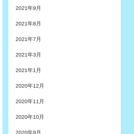
2021年9月
2021年8月
2021年7月
2021年3月
2021年1月
2020年12月
2020年11月
2020年10月
2020年9月