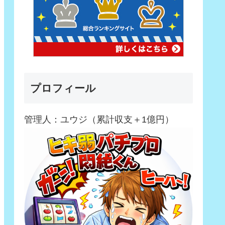
プロフィール
管理人：ユウジ（累計収支＋1億円）