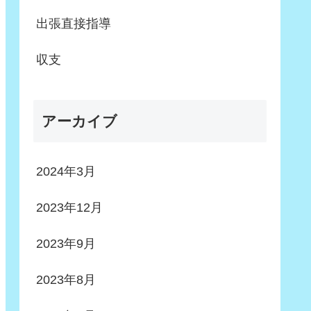
出張直接指導
収支
アーカイブ
2024年3月
2023年12月
2023年9月
2023年8月