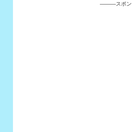
———スポン