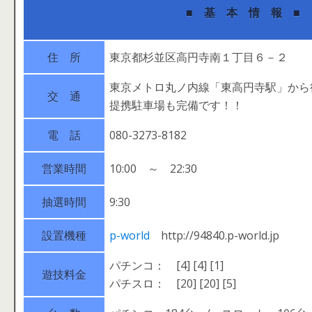
■ 基 本 情 報 ■
住 所
東京都杉並区高円寺南１丁目６－２
東京メトロ丸ノ内線「東高円寺駅」から
交 通
提携駐車場も完備です！！
電 話
080-3273-8182
営業時間
10:00 ～ 22:30
抽選時間
9:30
設置機種
p-world
http://94840.p-world.jp
パチンコ： [4] [4] [1]
遊技料金
パチスロ： [20] [20] [5]