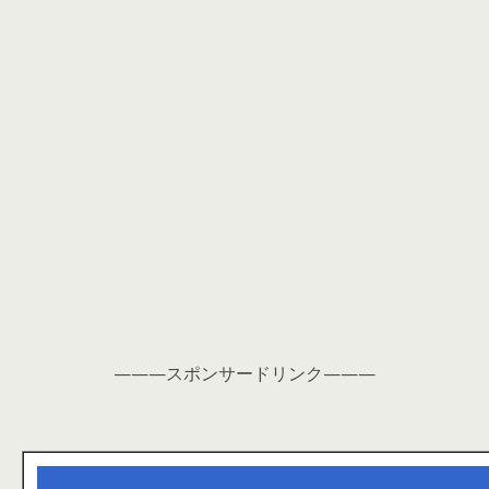
———スポンサードリンク———