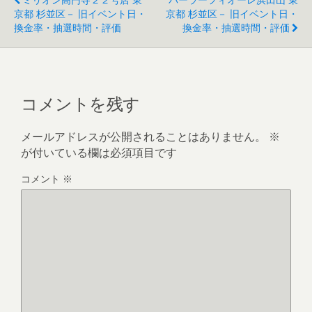
京都 杉並区－ 旧イベント日・
京都 杉並区－ 旧イベント日・
換金率・抽選時間・評価
換金率・抽選時間・評価
コメントを残す
メールアドレスが公開されることはありません。
※
が付いている欄は必須項目です
コメント
※