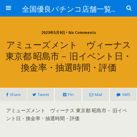
全国優良パチンコ店舗一覧：プロ厳選ガイド
2023年5月9日 • No Comments
アミューズメント ヴィーナス
東京都 昭島市－ 旧イベント日・
換金率・抽選時間・評価
Share
Tweet
Pin
Mail
SMS
アミューズメント ヴィーナス 東京都 昭島市－ 旧イベ
ント日・換金率・抽選時間・評価