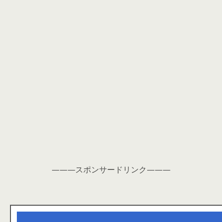
———スポンサードリンク———