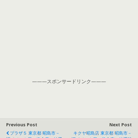
———スポンサードリンク———
Previous Post
Next Post
プラザ５ 東京都 昭島市－
キクヤ昭島店 東京都 昭島市－