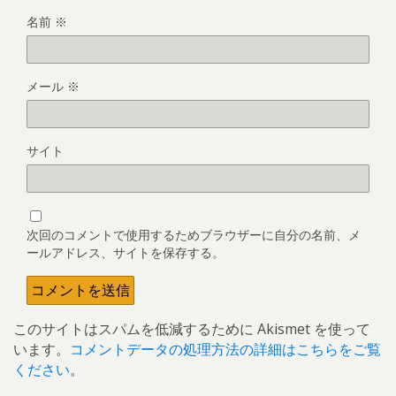
名前
※
メール
※
サイト
次回のコメントで使用するためブラウザーに自分の名前、メ
ールアドレス、サイトを保存する。
このサイトはスパムを低減するために Akismet を使って
います。
コメントデータの処理方法の詳細はこちらをご覧
ください
。