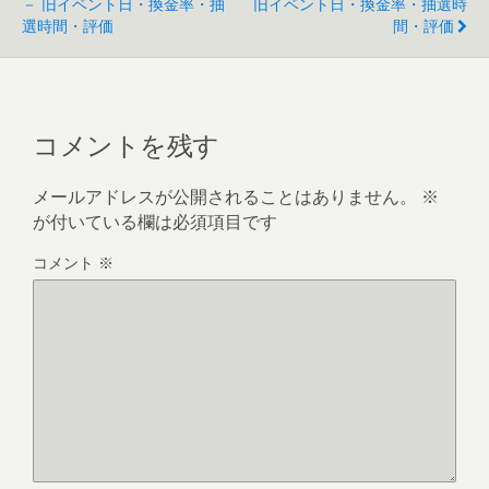
－ 旧イベント日・換金率・抽
旧イベント日・換金率・抽選時
選時間・評価
間・評価
コメントを残す
メールアドレスが公開されることはありません。
※
が付いている欄は必須項目です
コメント
※