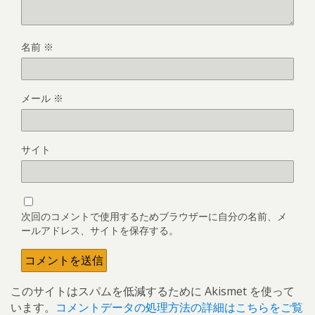
名前
※
メール
※
サイト
次回のコメントで使用するためブラウザーに自分の名前、メ
ールアドレス、サイトを保存する。
このサイトはスパムを低減するために Akismet を使って
います。
コメントデータの処理方法の詳細はこちらをご覧