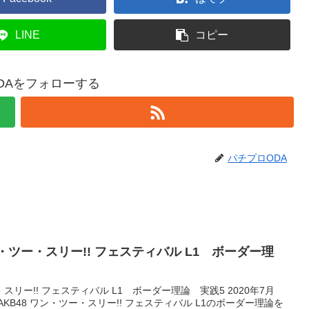
LINE
コピー
DAをフォローする
パチプロODA
ン・ツー・スリー!! フェスティバル L1 ボーダー理
リー!! フェスティバル L1 ボーダー理論 実践5 2020年7月
KB48 ワン・ツー・スリー!! フェスティバル L1のボーダー理論を