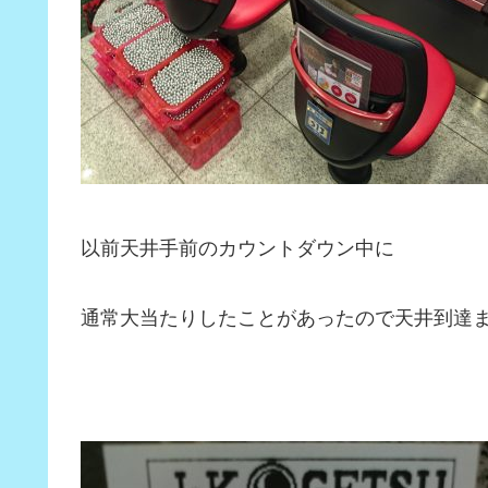
以前天井手前のカウントダウン中に
通常大当たりしたことがあったので天井到達