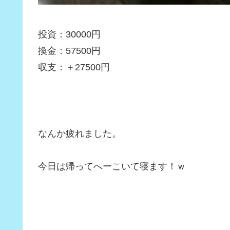
投資：30000円
換金：57500円
収支：＋27500円
なんか疲れました。
今日は帰ってへーこいて寝ます！ｗ