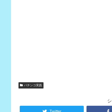
パチンコ実践
シ
Twitter