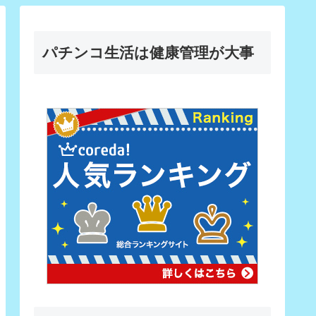
パチンコ生活は健康管理が大事