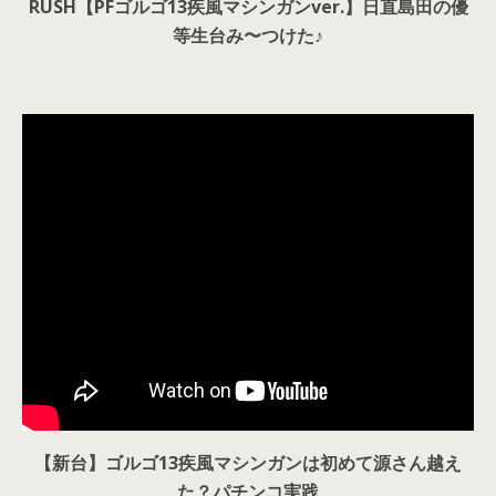
RUSH【PFゴルゴ13疾風マシンガンver.】日直島田の優
等生台み〜つけた♪
【新台】ゴルゴ13疾風マシンガンは初めて源さん越え
た？パチンコ実践