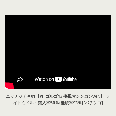
ニッチッチ＃01【PF.ゴルゴ13 疾風マシンガンver.】[ラ
イトミドル・突入率50％•継続率93％][パチンコ]