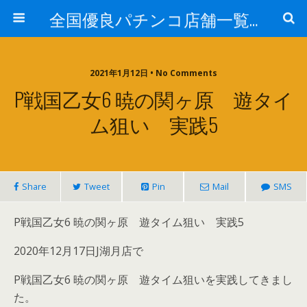
全国優良パチンコ店舗一覧：プロ厳選ガイド
2021年1月12日 • No Comments
P戦国乙女6 暁の関ヶ原 遊タイ
ム狙い 実践5
Share
Tweet
Pin
Mail
SMS
P戦国乙女6 暁の関ヶ原 遊タイム狙い 実践5
2020年12月17日J湖月店で
P戦国乙女6 暁の関ヶ原 遊タイム狙いを実践してきまし
た。