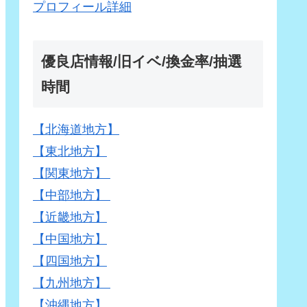
プロフィール詳細
優良店情報/旧イベ/換金率/抽選
時間
【北海道地方】
【東北地方】
【関東地方】
【中部地方】
【近畿地方】
【中国地方】
【四国地方】
【九州地方】
【沖縄地方】