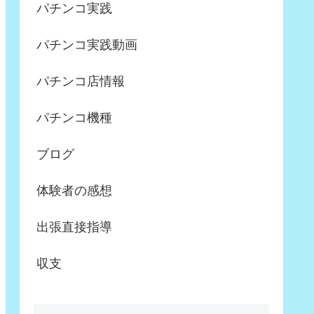
パチンコ実践
パチンコ実践動画
パチンコ店情報
パチンコ機種
ブログ
体験者の感想
出張直接指導
収支