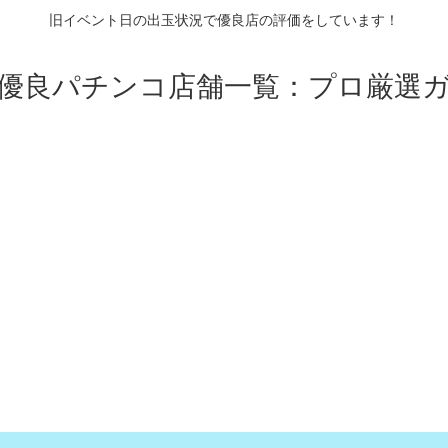
旧イベント日の出玉状況で優良店の評価をしています！
優良パチンコ店舗一覧：プロ厳選