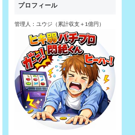
プロフィール
管理人：ユウジ（累計収支＋1億円）