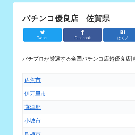
パチンコ優良店 佐賀県
Twitter
Facebook
はてブ
パチプロが厳選する全国パチンコ店超優良店
佐賀市
伊万里市
藤津郡
小城市
鳥栖市