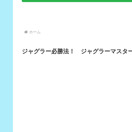
ホーム
ジャグラー必勝法！ ジャグラーマスタ